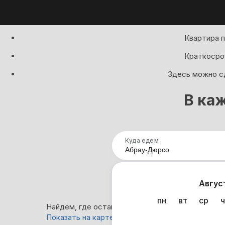
Квартира 
Краткосроч
Здесь можно сд
В ка
Куда едем
Нап
Авгус
пн
вт
ср
ч
Найдём, где остановиться в Абрау-Дюрсо: 164 
Показать на карте