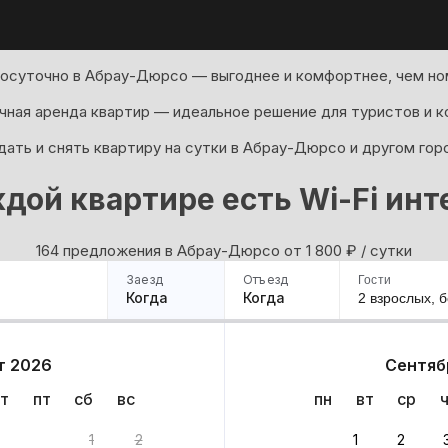
посуточно в Абрау-Дюрсо — выгоднее и комфортнее, чем ном
ная аренда квартир — идеальное решение для туристов и к
ать и снять квартиру на сутки в Абрау-Дюрсо и другом гор
ждой квартире есть Wi-Fi инт
164 предложения в Абрау-Дюрсо oт 1 800
₽
/ сутки
Заезд
Отъезд
Гости
Когда
Когда
2 взрослых,
б
ример
Санкт-Петербург
Москва
Сочи
Минск
Казань
Дагестан
Кисловодск
Аб
т 2026
Сентяб
Квартиры
Гостиницы
Дома
Частный сектор
т
пт
сб
вс
пн
вт
ср
варианта
1
2
1
2