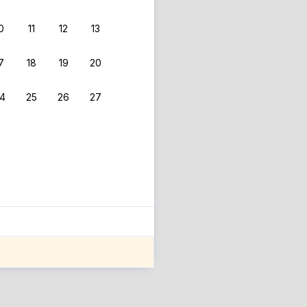
0
11
12
13
7
18
19
20
4
25
26
27
ле оценки проживания.