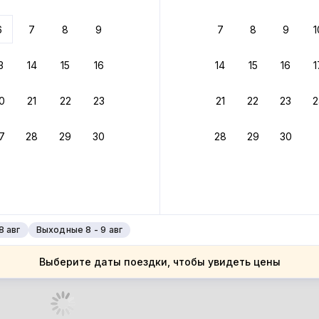
 до 30% за бронь
6
7
8
9
7
8
9
1
бонусами
ценки проживания
3
14
15
16
14
15
16
1
йте быстрое бронирование
0
21
22
23
21
22
23
2
ное подтверждение брони без ожидания ответа от хозяина
7
28
29
30
28
29
30
зяин
 до 4%
руйте до 31 августа 2026 — и получите кэшбэк бонусами пос
нее
8 авг
Выходные 8 - 9 авг
Выберите даты поездки, чтобы увидеть цены