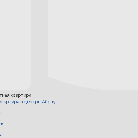
тная квартира
квартира в центре Абрау
й
ти
я