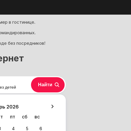
ер в гостинице.
омандированных.
оде без посредников!
ернет
Найти
ез детей
хазия
рь 2026
чт
пт
сб
вс
3
4
5
6