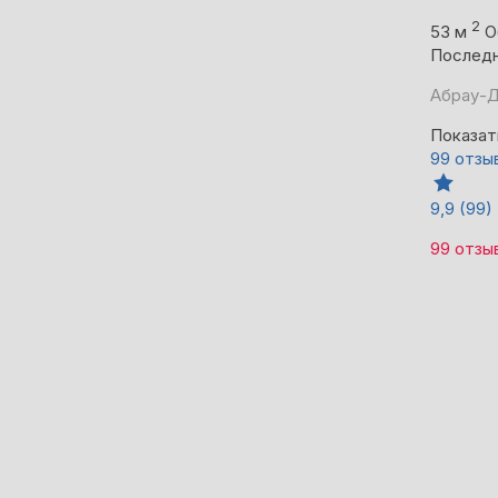
2
53 м
О
Последн
Абрау-Д
Показат
99 отзы
9,9
(99)
99 отзы