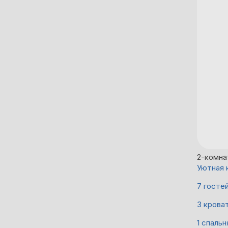
2-комна
Уютная 
7 госте
3 крова
1 спальн