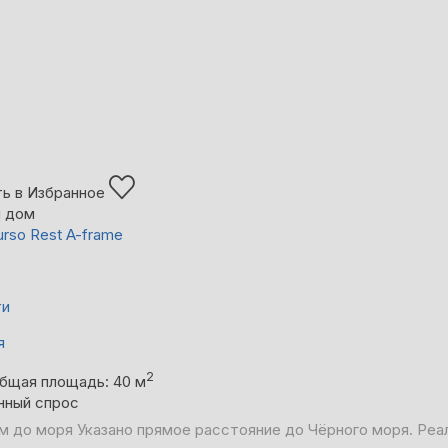
ь в Избранное
й дом
urso Rest A-frame
ти
я
2
бщая площадь: 40 м
нный спрос
 км до моря
Указано прямое расстояние до Чёрного моря. Реа