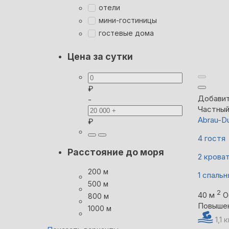
отели
мини-гостиницы
гостевые дома
Цена за сутки
₽
Добавит
-
Частны
Abrau-D
₽
4 гостя
Расстояние до моря
2 крова
200 м
1 спальн
500 м
2
40 м
О
800 м
Повыше
1000 м
1,1