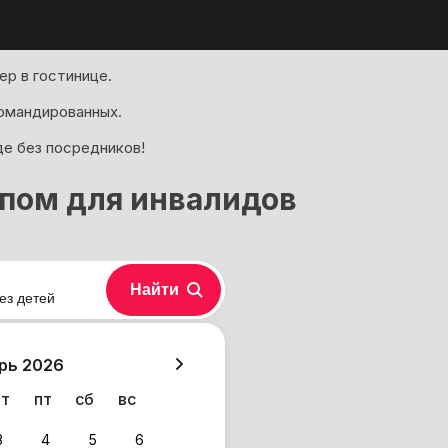
р в гостинице.
омандированных.
де без посредников!
упом для инвалидов
Найти
ез детей
хазия
рь 2026
чт
пт
сб
вс
3
4
5
6