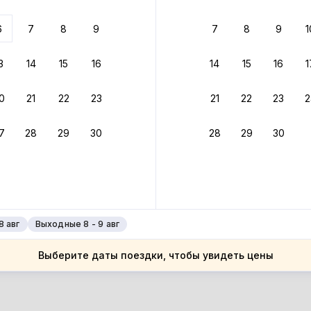
ариантов
6
7
8
9
7
8
9
1
 вариант из результатов поиска не соответствует заданным
росить фильтры
3
14
15
16
14
15
16
1
ссия
0
21
22
23
21
22
23
2
ссия
аснодарский край
7
28
29
30
28
29
30
аснодарский край
мдолина
мдолина
8 авг
Выходные 8 - 9 авг
Выберите даты поездки, чтобы увидеть цены