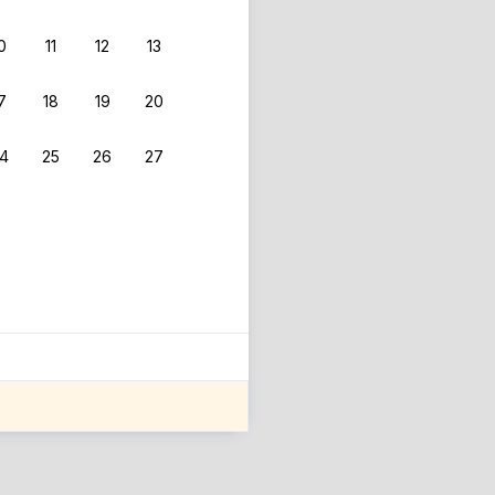
0
11
12
13
 фильтрам.
7
18
19
20
4
25
26
27