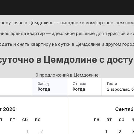
 посуточно в Цемдолине — выгоднее и комфортнее, чем номе
ная аренда квартир — идеальное решение для туристов и к
дать и снять квартиру на сутки в Цемдолине и другом горо
суточно в Цемдолине с дост
0 предложений в Цемдолине
Заезд
Отъезд
Гости
Когда
Когда
2 взрослых,
б
ример
Санкт-Петербург
Москва
Сочи
Минск
Казань
Дагестан
Кисловодск
Аб
т 2026
Сентяб
Квартиры
Гостиницы
Дома
Частный сектор
т
пт
сб
вс
пн
вт
ср
антов
1
2
1
2