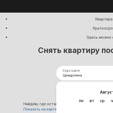
Квартира
Краткосроч
Здесь можно с
Снять квартиру по
Куда едем
Нап
Авгус
пн
вт
ср
ч
Найдём, где остановиться в Цемдолине: 0 вари
Показать на карте