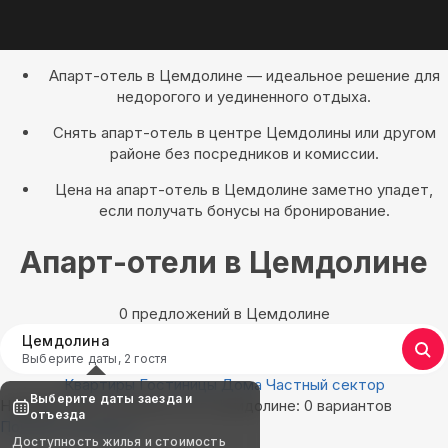
Апарт-отель в Цемдолине — идеальное решение для
недорогого и уединенного отдыха.
Снять апарт-отель в центре Цемдолины или другом
районе без посредников и комиссии.
Цена на апарт-отель в Цемдолине заметно упадет,
если получать бонусы на бронирование.
Апарт-отели в Цемдолине
0 предложений в Цемдолине
Цемдолина
Выберите даты, 2 гостя
Квартиры
Гостиницы
Дома
Частный сектор
Выберите даты заезда и
Найдём, где остановиться в Цемдолине: 0 вариантов
отъезда
Показать на карте
Доступность жилья и стоимость