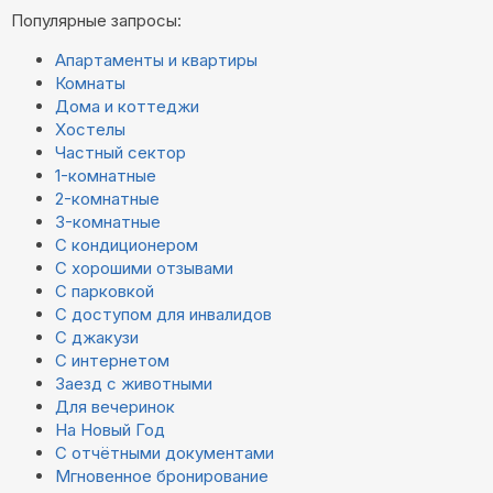
Популярные запросы:
Апартаменты и квартиры
Комнаты
Дома и коттеджи
Хостелы
Частный сектор
1-комнатные
2-комнатные
3-комнатные
С кондиционером
С хорошими отзывами
С парковкой
С доступом для инвалидов
С джакузи
С интернетом
Заезд с животными
Для вечеринок
На Новый Год
С отчётными документами
Мгновенное бронирование