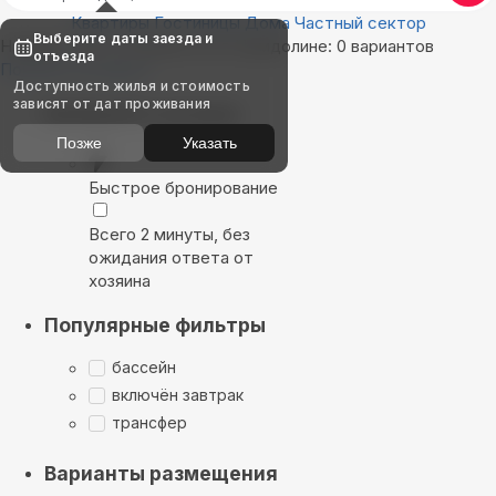
Квартиры
Гостиницы
Дома
Частный сектор
Выберите даты заезда и
Найдём, где остановиться в Цемдолине: 0 вариантов
отъезда
Показать на карте
Доступность жилья и стоимость
зависят от дат проживания
Выбирайте лучшее
Позже
Указать
Быстрое бронирование
Всего 2 минуты, без
ожидания ответа от
хозяина
Популярные фильтры
бассейн
включён завтрак
трансфер
Варианты размещения