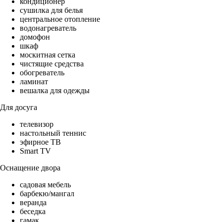
кондиционер
сушилка для белья
центральное отопление
водонагреватель
домофон
шкаф
москитная сетка
чистящие средства
обогреватель
ламинат
вешалка для одежды
Для досуга
телевизор
настольный теннис
эфирное ТВ
Smart TV
Оснащение двора
садовая мебель
барбекю/мангал
веранда
беседка
гамак