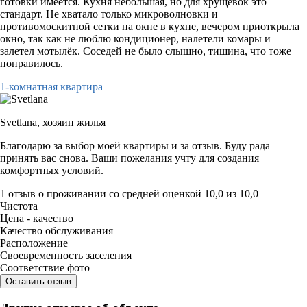
готовки имеется. Кухня небольшая, но для хрущевок это
стандарт. Не хватало только микроволновки и
противомоскитной сетки на окне в кухне, вечером приоткрыла
окно, так как не люблю кондиционер, налетели комары и
залетел мотылëк. Соседей не было слышно, тишина, что тоже
понравилось.
1-комнатная квартира
Svetlana,
хозяин жилья
Благодарю за выбор моей квартиры и за отзыв. Буду рада
принять вас снова. Ваши пожелания учту для создания
комфортных условий.
1 отзыв
о проживании со средней оценкой
10,0
из
10,0
Чистота
Цена - качество
Качество обслуживания
Расположение
Своевременность заселения
Соответствие фото
Оставить отзыв