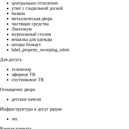
центральное отопление
утюг с гладильной доской
балкон
металлическая дверь
чистящие средства
Линолеум
журнальный столик
вешалка для одежды
шторы блэкаут
label_property_sweeping_robot
Для досуга
телевизор
эфирное ТВ
спутниковое ТВ
Оснащение двора
детские качели
Инфраструктура и досуг рядом
лес
Ванная комната