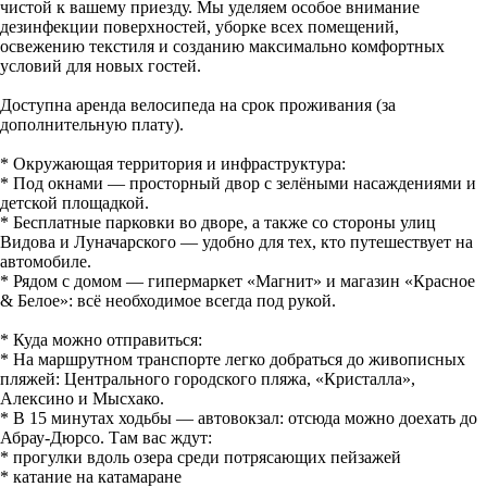
чистой к вашему приезду. Мы уделяем особое внимание
дезинфекции поверхностей, уборке всех помещений,
освежению текстиля и созданию максимально комфортных
условий для новых гостей.
Доступна аренда велосипеда на срок проживания (за
дополнительную плату).
* Окружающая территория и инфраструктура:
* Под окнами — просторный двор с зелёными насаждениями и
детской площадкой.
* Бесплатные парковки во дворе, а также со стороны улиц
Видова и Луначарского — удобно для тех, кто путешествует на
автомобиле.
* Рядом с домом — гипермаркет «Магнит» и магазин «Красное
& Белое»: всё необходимое всегда под рукой.
* Куда можно отправиться:
* На маршрутном транспорте легко добраться до живописных
пляжей: Центрального городского пляжа, «Кристалла»,
Алексино и Мысхако.
* В 15 минутах ходьбы — автовокзал: отсюда можно доехать до
Абрау-Дюрсо. Там вас ждут:
* прогулки вдоль озера среди потрясающих пейзажей
* катание на катамаране