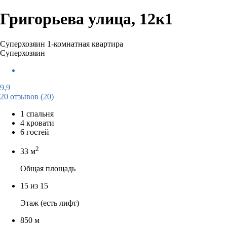
Григорьева улица, 12к1
Суперхозяин
1-комнатная квартира
Суперхозяин
9,9
20 отзывов
(20)
1 спальня
4 кровати
6 гостей
2
33 м
Общая площадь
15 из 15
Этаж (есть лифт)
850 м