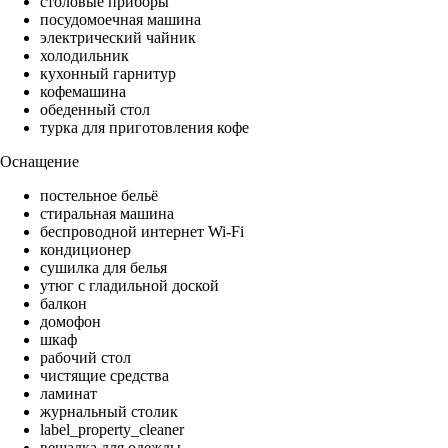
столовые приборы
посудомоечная машина
электрический чайник
холодильник
кухонный гарнитур
кофемашина
обеденный стол
турка для приготовления кофе
Оснащение
постельное бельё
стиральная машина
беспроводной интернет Wi-Fi
кондиционер
сушилка для белья
утюг с гладильной доской
балкон
домофон
шкаф
рабочий стол
чистящие средства
ламинат
журнальный столик
label_property_cleaner
вешалка для одежды